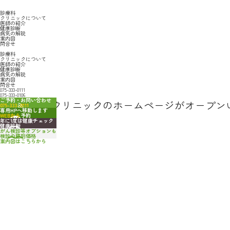
診療科
クリニックについて
医師の紹介
健康診断
病気の解説
案内図
問合せ
診療科
クリニックについて
医師の紹介
健康診断
病気の解説
案内図
問合せ
075-333-0111
075-333-0106
ご予約・お問い合わせ
洛西西京都クリニックのホームページがオープン
075-333-0111
専用HPへ移動します
WEBから
予約
年に1度は健康チェック
健康診断
がん検診等オプションも
検診の種別価格
案内図はこちらから